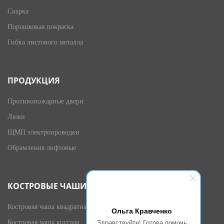
Сварка
Порошковая покраска
Гибка листового металла
ПРОДУКЦИЯ
Противопожарные двери
Люки
ЩМП электропроводки
Обрамления лифтовые
КОСТРОВЫЕ ЧАШИ
Костровая чаша квадратная
Ольга Кравченко
Здравствуйте! Готова помочь
Костровая чаша круглая