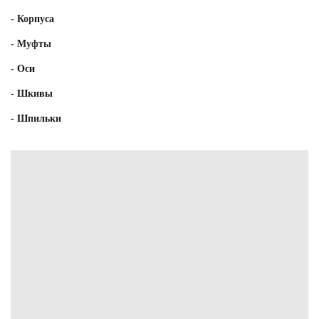
- Корпуса
- Муфты
- Оси
- Шкивы
- Шпильки